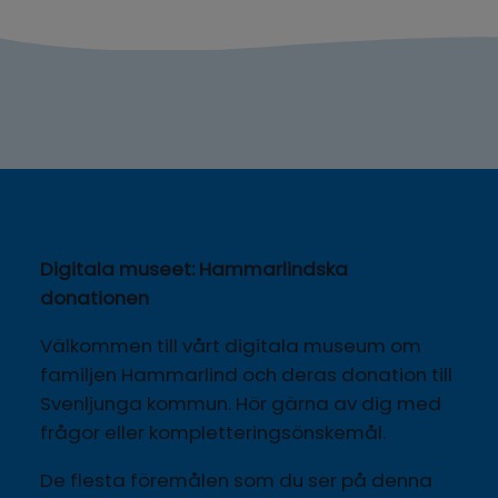
Digitala museet: Hammarlindska 
donationen
Välkommen till vårt digitala museum om 
familjen Hammarlind och deras donation till 
Svenljunga kommun. Hör gärna av dig med 
frågor eller kompletteringsönskemål.
De flesta föremålen som du ser på denna 