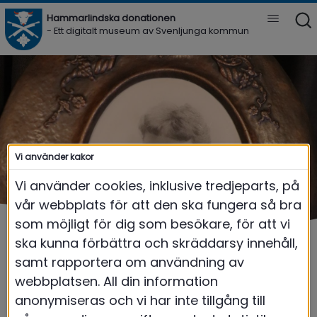
Hammarlindska donationen 
Vis
- Ett digitalt museum av Svenljunga kommun
Meny
Vi använder kakor
Vi använder cookies, inklusive tredjeparts, på
vår webbplats för att den ska fungera så bra
som möjligt för dig som besökare, för att vi
ska kunna förbättra och skräddarsy innehåll,
samt rapportera om användning av
webbplatsen. All din information
Museum Hammarlind
|
Om Agnes Höglund
anonymiseras och vi har inte tillgång till