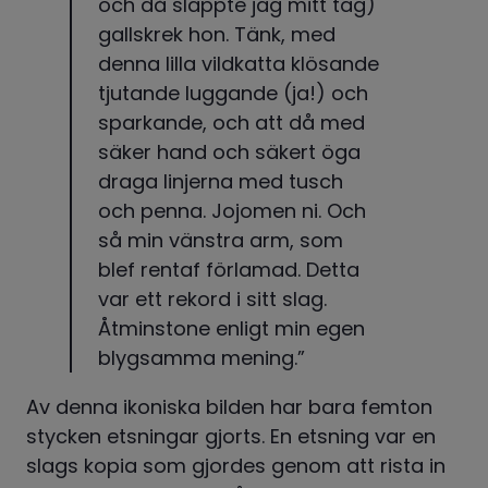
och då släppte jag mitt tag) 
gallskrek hon. Tänk, med 
denna lilla vildkatta klösande 
tjutande luggande (ja!) och 
sparkande, och att då med 
säker hand och säkert öga 
draga linjerna med tusch 
och penna. Jojomen ni. Och 
så min vänstra arm, som 
blef rentaf förlamad. Detta 
var ett rekord i sitt slag. 
Åtminstone enligt min egen 
blygsamma mening.”
Av denna ikoniska bilden har bara femton 
stycken etsningar gjorts. En etsning var en 
slags kopia som gjordes genom att rista in 