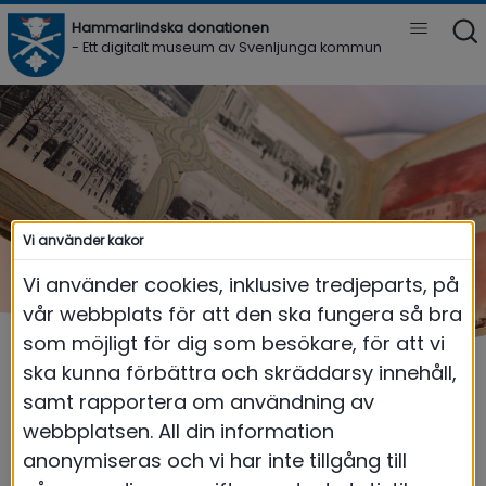
Hammarlindska donationen 
Vis
- Ett digitalt museum av Svenljunga kommun
Meny
Vi använder kakor
Vi använder cookies, inklusive tredjeparts, på
vår webbplats för att den ska fungera så bra
som möjligt för dig som besökare, för att vi
ska kunna förbättra och skräddarsy innehåll,
samt rapportera om användning av
webbplatsen. All din information
Museum Hammarlind
|
Övriga föremål
anonymiseras och vi har inte tillgång till