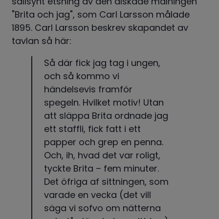
sällsynt etsning av den älskade målningen 
"Brita och jag", som Carl Larsson målade 
1895. Carl Larsson beskrev skapandet av 
tavlan så här:
Så där fick jag tag i ungen, 
och så kommo vi 
händelsevis framför 
spegeln. Hvilket motiv! Utan 
att släppa Brita ordnade jag 
ett staffli, fick fatt i ett 
papper och grep en penna. 
Och, ih, hvad det var roligt, 
tyckte Brita – fem minuter. 
Det öfriga af sittningen, som 
varade en vecka (det vill 
säga vi sofvo om nätterna 