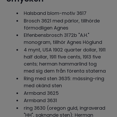
Halsband blom-motiv 3617
Brosch 3621 med pärlor, tillhörde 
förmodligen Agnes
Elfenbensbrosch 3172b "A.H." 
monogram, tillhör Agnes Höglund
4 mynt, USA 1902 quarter dollar, 1911 
half dollar, 1911 five cents, 1913 five 
cents; herman hammarlind tog 
med sig dem från förenta staterna
Ring med sten 3635: mässing-ring 
med okänd sten
Armband 3625
Armband 3631
ring 3630 (oregon guld, ingraverad 
"HH", saknande sten); Herman 