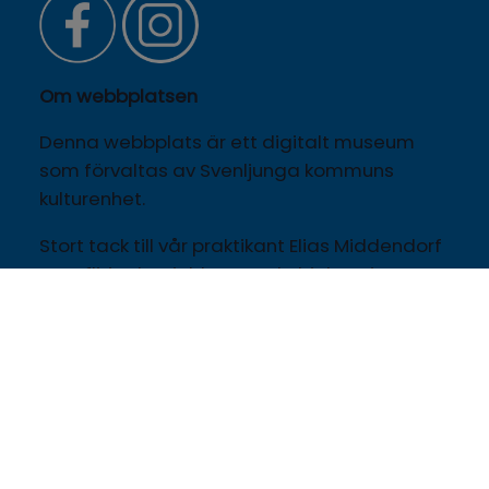
Om webbplatsen
Denna webbplats är ett digitalt museum 
som förvaltas av Svenljunga kommuns 
kulturenhet.
Stort tack till vår praktikant Elias Middendorf 
som flitigt har jobbat med objekten i 
donationen, familjen Hammarlinds historia 
och detta museum som del av sina studier 
vid Linnéuniversitetet på 
kandidatprogrammet Språk, kultur och 
kommunikation.
Vi tackar även vår praktikant Rebecka 