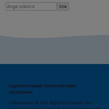
Sök
Digitala museet: Hammarlindska 
donationen
Välkommen till vårt digitala museum om 