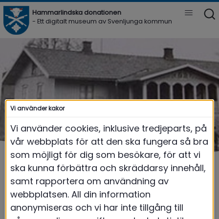
Hammarlindska donationen 
Vis
- Ett digitalt museum av Svenljunga kommun
Meny
Vi använder kakor
Vi använder cookies, inklusive tredjeparts, på
vår webbplats för att den ska fungera så bra
som möjligt för dig som besökare, för att vi
ska kunna förbättra och skräddarsy innehåll,
samt rapportera om användning av
webbplatsen. All din information
Museum Hammarlind
|
404
anonymiseras och vi har inte tillgång till